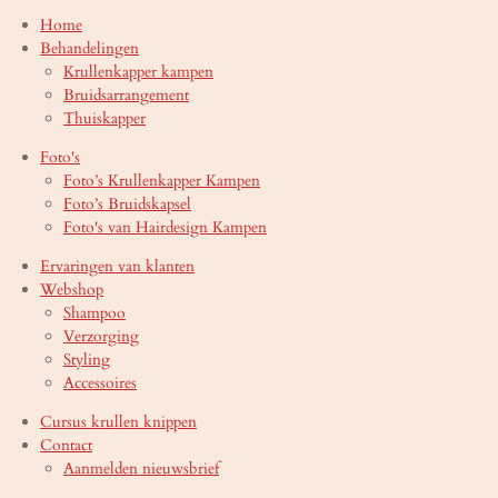
Home
Behandelingen
Krullenkapper kampen
Bruidsarrangement
Thuiskapper
Foto's
Foto’s Krullenkapper Kampen
Foto’s Bruidskapsel
Foto's van Hairdesign Kampen
Ervaringen van klanten
Webshop
Shampoo
Verzorging
Styling
Accessoires
Cursus krullen knippen
Contact
Aanmelden nieuwsbrief