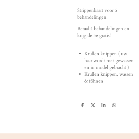
Strippenkaart voor 5
behandelingen.
Betaal 4 behandelingen en
krijg de 5e gratis!
Krullen knippen ( uw
haar wordt niet gewassen
en in model gebracht )
Krullen knippen, wassen
& föhnen
D
D
S
D
e
e
h
e
l
e
a
l
e
l
r
e
n
e
n