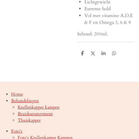
Lichtgewicht
Extreme hold
Vol met vitamine A,D,E
& F en Omega 3, 6 & 9
Inhoud: 200ml.
D
D
S
D
e
e
h
e
l
e
a
l
e
l
r
e
n
e
n
Home
Behandelingen
Krullenkapper kampen
Bruidsarrangement
Thuiskapper
Foto's
Foto’s Krullenkapper Kampen