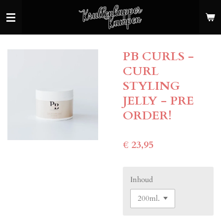
Ga
direct
naar
de
PB CURLS -
hoofdinhoud
CURL
STYLING
JELLY - PRE
ORDER!
€ 23,95
Inhoud