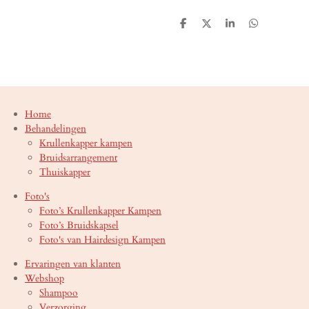
D
D
S
D
e
e
h
e
l
e
a
l
e
l
r
e
n
e
n
Home
Behandelingen
Krullenkapper kampen
Bruidsarrangement
Thuiskapper
Foto's
Foto’s Krullenkapper Kampen
Foto’s Bruidskapsel
Foto's van Hairdesign Kampen
Ervaringen van klanten
Webshop
Shampoo
Verzorging