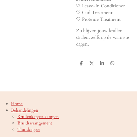
🤍 Leave-In Conditioner
🤍 Curl Treatment
🤍 Proteïne Treatment
Zo blijven jouw krullen
stralen, zelfs op de warmste
dagen.
D
D
S
D
e
e
h
e
l
e
a
l
e
l
r
e
n
e
n
Home
Behandelingen
Krullenkapper kampen
Bruidsarrangement
Thuiskapper