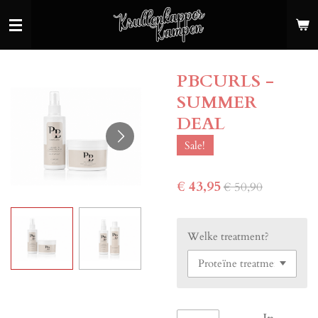
Ga
direct
naar
de
PBCURLS -
hoofdinhoud
SUMMER
DEAL
Sale!
€ 43,95
€ 50,90
Welke treatment?