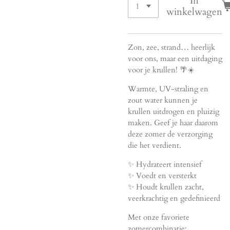
In
winkelwagen
Zon, zee, strand… heerlijk
voor ons, maar een uitdaging
voor je krullen! 🌴☀️
Warmte, UV-straling en
zout water kunnen je
krullen uitdrogen en pluizig
maken. Geef je haar daarom
deze zomer de verzorging
die het verdient.
✨ Hydrateert intensief
✨ Voedt en versterkt
✨ Houdt krullen zacht,
veerkrachtig en gedefinieerd
Met onze favoriete
zomercombinatie: