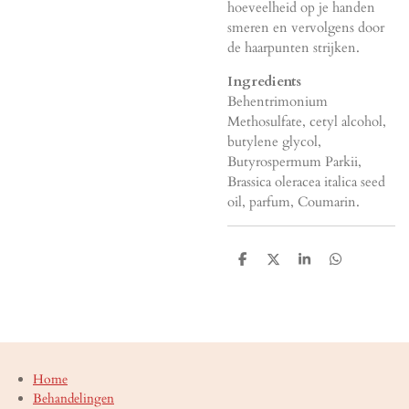
hoeveelheid op je handen
smeren en vervolgens door
de haarpunten strijken.
Ingredients
Behentrimonium
Methosulfate, cetyl alcohol,
butylene glycol,
Butyrospermum Parkii,
Brassica oleracea italica seed
oil, parfum, Coumarin.
D
D
S
D
e
e
h
e
l
e
a
l
e
l
r
e
n
e
n
Home
Behandelingen